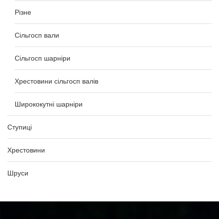
Різне
Сільгосп вали
Сільгосп шарніри
Хрестовини сільгосп валів
Ширококутні шарніри
Ступиці
Хрестовини
Шруси