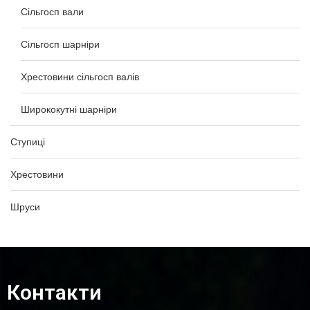
Сільгосп вали
Сільгосп шарніри
Хрестовини сільгосп валів
Ширококутні шарніри
Ступиці
Хрестовини
Шруси
Контакти