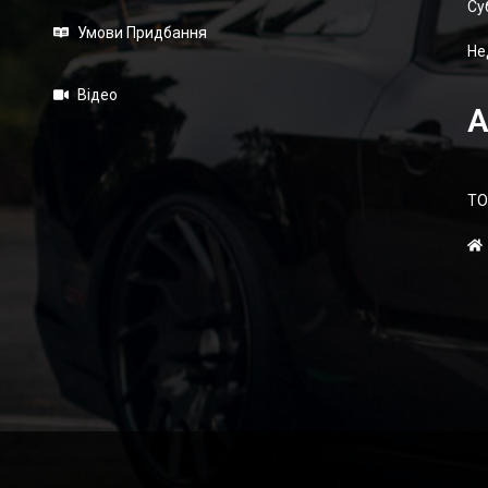
Суб
Умови Придбання
Не
Відео
А
ТО