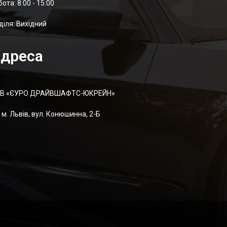
отa: 8:00 - 15:00
діля: Вихідний
дреса
В «ЄУРО ДРАЙВШАФТC-ЮКРЕЙН»
м. Львів, вул. Конюшинна, 2-Б