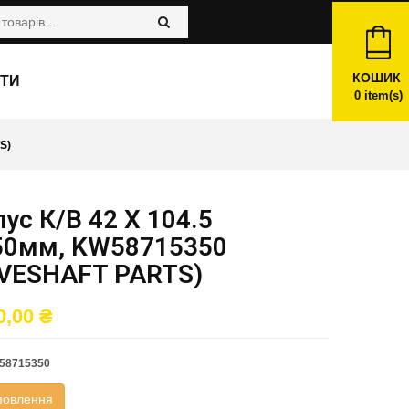
КОШИК
ТИ
0
item(s)
S)
ус К/в 42 X 104.5
50мм, KW58715350
IVESHAFT PARTS)
0,00
₴
58715350
мовлення