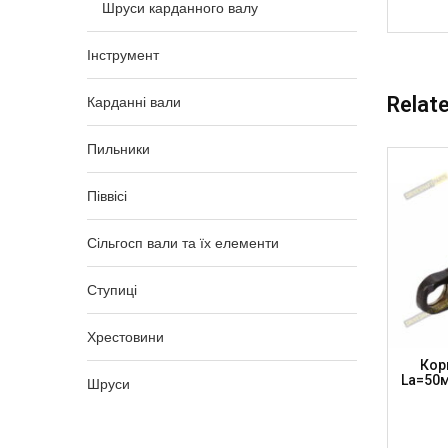
Шруси карданного валу
Інструмент
Relat
Карданні вали
Пильники
Піввісі
Сільгосп вали та їх елементи
Ступиці
Хрестовини
KW1847-
Корпус К/в 30.2 X 106.3 L=303мм,
Кор
)
La=70мм, KW1410303 (DRIVESHAFT
La=50м
Шруси
PARTS)