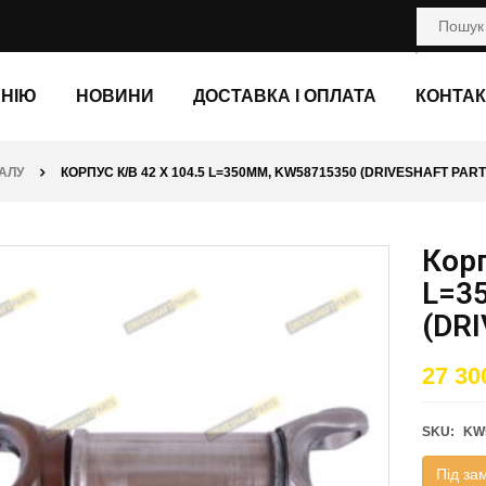
АНІЮ
НОВИНИ
ДОСТАВКА І ОПЛАТА
КОНТАК
АЛУ
КОРПУС К/В 42 X 104.5 L=350ММ, KW58715350 (DRIVESHAFT PART
Корп
L=3
(DR
27 30
SKU:
KW
Під за