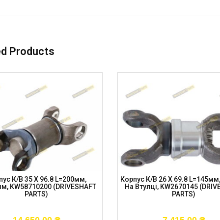
ed Products
пус К/в 35 X 96.8 L=200мм,
Корпус К/в 26 X 69.8 L=145мм
м, KW58710200 (DRIVESHAFT
На Втулці, KW2670145 (DRI
PARTS)
PARTS)