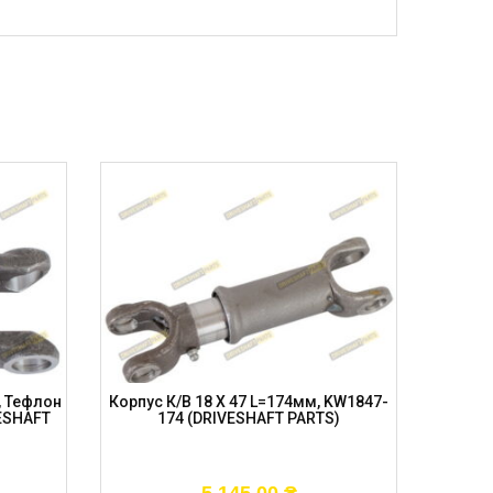
, Тефлон
Корпус К/в 18 X 47 L=174мм, KW1847-
Корп
VESHAFT
174 (DRIVESHAFT PARTS)
La=70