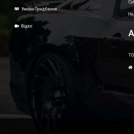
Суб
Умови Придбання
Не
Відео
А
ТО