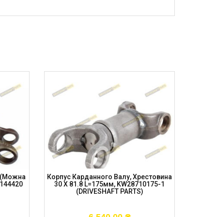
м (можна
Корпус Карданного Валу, Хрестовина
Кор
7144420
30 X 81.8 L=175мм, KW28710175-1
Lw=55
(DRIVESHAFT PARTS)