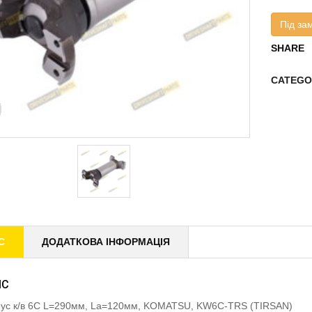
Під за
SHARE
CATEGO
С
ДОДАТКОВА ІНФОРМАЦІЯ
ИС
ус к/в 6C L=290мм, La=120мм, KOMATSU, KW6C-TRS (TIRSAN)