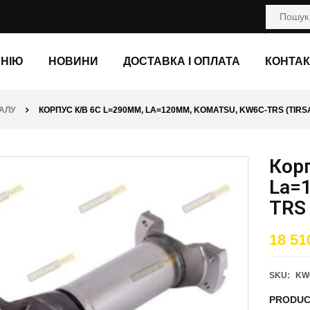
АНІЮ
НОВИНИ
ДОСТАВКА І ОПЛАТА
КОНТАК
АЛУ
КОРПУС К/В 6C L=290ММ, LA=120ММ, KOMATSU, KW6C-TRS (TIRS
Кор
La=
TRS
18 51
SKU:
KW
PRODUC