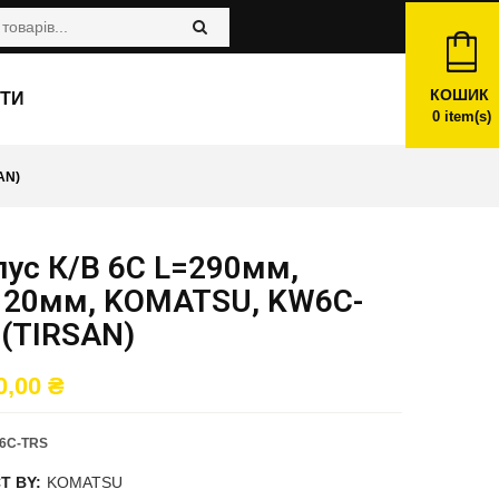
КОШИК
ТИ
0
item(s)
AN)
пус К/в 6C L=290мм,
120мм, KOMATSU, KW6C-
 (TIRSAN)
0,00
₴
6C-TRS
T BY:
KOMATSU