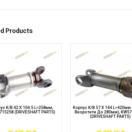
ed Products
ус К/в 42 X 104.5 L=258мм,
Корпус К/в 57 X 144 L=420м
15258 (DRIVESHAFT PARTS)
Вкоротити До 280мм), KW5
(DRIVESHAFT PARTS)