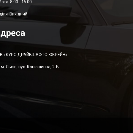
отa: 8:00 - 15:00
діля: Вихідний
дреса
В «ЄУРО ДРАЙВШАФТC-ЮКРЕЙН»
м. Львів, вул. Конюшинна, 2-Б