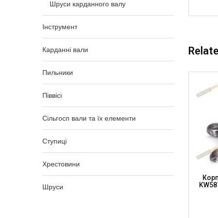
Шруси карданного валу
Інструмент
Relat
Карданні вали
Пильники
Піввісі
Сільгосп вали та їх елементи
Ступиці
Хрестовини
стовина
Корпус К/в 27 X 81.8 L=202мм,
Корп
175-1
Lw=55мм, KW1310202 (DRIVESHAFT
KW587
Шруси
PARTS)