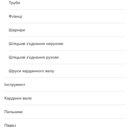
Труби
Фланці
Шарніри
Шліцьові з'єднання нерухомі
Шліцьові з'єднання рухомі
Шруси карданного валу
Інструмент
Карданні вали
Пильники
Піввісі