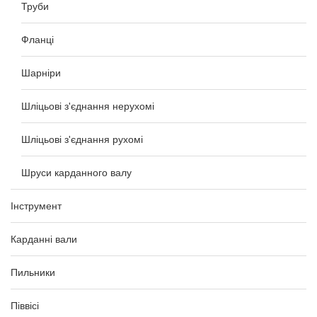
Труби
Фланці
Шарніри
Шліцьові з'єднання нерухомі
Шліцьові з'єднання рухомі
Шруси карданного валу
Інструмент
Карданні вали
Пильники
Піввісі