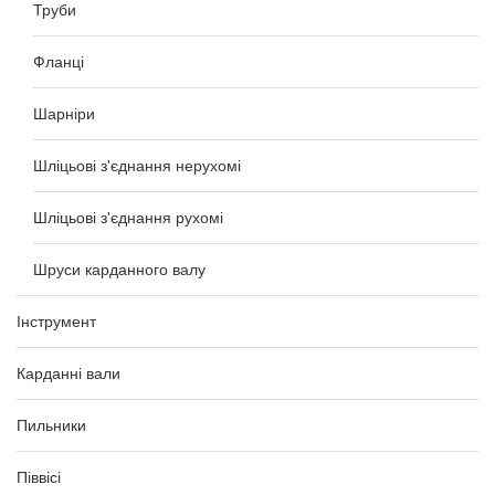
Труби
Фланці
Шарніри
Шліцьові з'єднання нерухомі
Шліцьові з'єднання рухомі
Шруси карданного валу
Інструмент
Карданні вали
Пильники
Піввісі