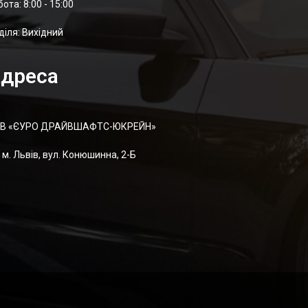
отa: 8:00 - 15:00
діля: Вихідний
дреса
В «ЄУРО ДРАЙВШАФТC-ЮКРЕЙН»
м. Львів, вул. Конюшинна, 2-Б