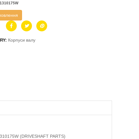
1310175W
мовлення
RY:
Корпуси валу
KW1310175W (DRIVESHAFT PARTS)