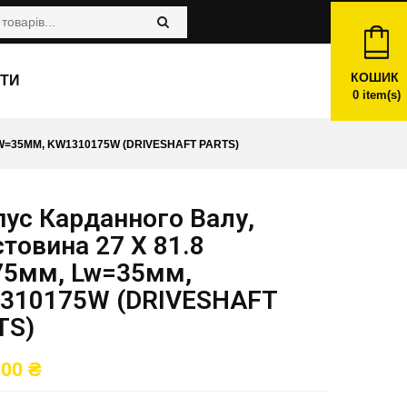
КОШИК
ТИ
0
item(s)
W=35ММ, KW1310175W (DRIVESHAFT PARTS)
ус Карданного Валу,
товина 27 X 81.8
75мм, Lw=35мм,
310175W (DRIVESHAFT
TS)
,00
₴