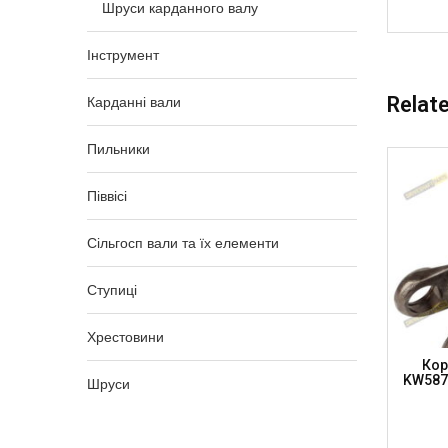
Шруси карданного валу
Інструмент
Relat
Карданні вали
Пильники
Піввісі
Сільгосп вали та їх елементи
Ступиці
Хрестовини
стовина
Корпус К/в 39.7 X 115.9 L=180мм,
Кор
154W
KW1510180W (DRIVESHAFT PARTS)
KW587
Шруси