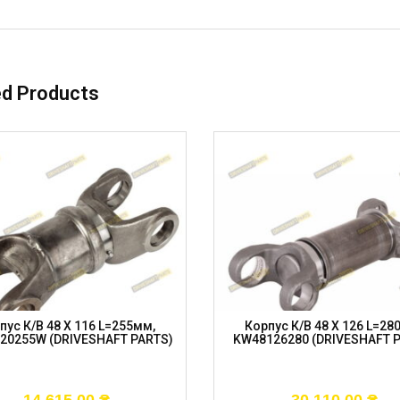
ed Products
пус К/в 48 X 116 L=255мм,
Корпус К/в 48 X 126 L=28
20255W (DRIVESHAFT PARTS)
KW48126280 (DRIVESHAFT 