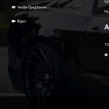
Суб
Умови Придбання
Не
Відео
А
ТО