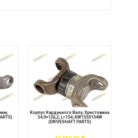
0мм,
Корпус Карданного Валу, Хрестовина
Корп
PARTS)
34,9×126,2, L=154, KW1550154W
KW15
(DRIVESHAFT PARTS)