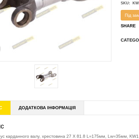
SKU:
KW
Під за
SHARE
CATEGO
С
ДОДАТКОВА ІНФОРМАЦІЯ
ИС
ус карданного валу, хрестовина 27 X 81.8 L=175мм, Lw=35мм, 