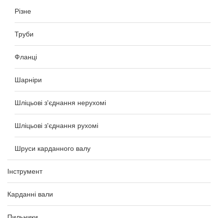
Різне
Труби
Фланці
Шарніри
Шліцьові з'єднання нерухомі
Шліцьові з'єднання рухомі
Шруси карданного валу
Інструмент
Карданні вали
Пильники