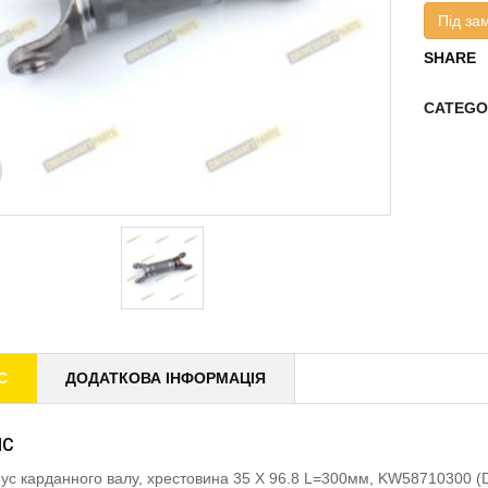
Під за
SHARE
CATEGO
С
ДОДАТКОВА ІНФОРМАЦІЯ
ИС
ус карданного валу, хрестовина 35 X 96.8 L=300мм, KW58710300