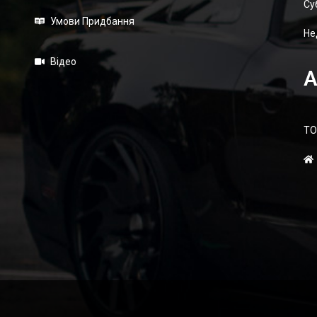
Суб
Умови Придбання
Не
Відео
А
ТО