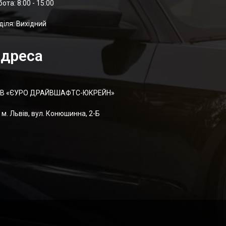
отa: 8:00 - 15:00
діля: Вихідний
дреса
В «ЄУРО ДРАЙВШАФТC-ЮКРЕЙН»
м. Львів, вул. Конюшинна, 2-Б