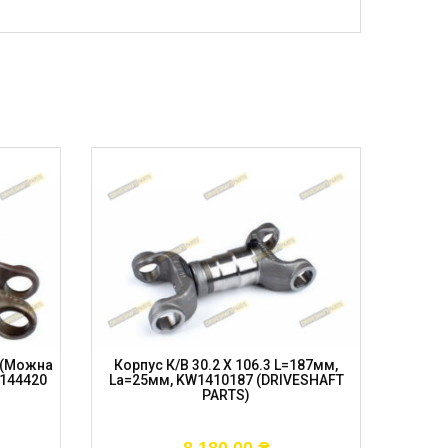
м (можна
Корпус К/в 30.2 X 106.3 L=187мм,
Корпу
7144420
La=25мм, KW1410187 (DRIVESHAFT
27мм
PARTS)