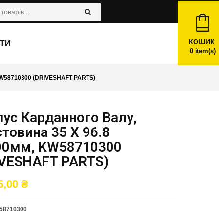
КОШИК
ТИ
0
item(s)
W58710300 (DRIVESHAFT PARTS)
ус Карданного Валу,
товина 35 X 96.8
00мм, KW58710300
IVESHAFT PARTS)
5,00
₴
58710300