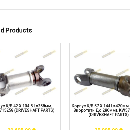
ed Products
ус К/в 42 X 104.5 L=258мм,
Корпус К/в 57 X 144 L=420м
15258 (DRIVESHAFT PARTS)
Вкоротити До 280мм), KW5
(DRIVESHAFT PARTS)