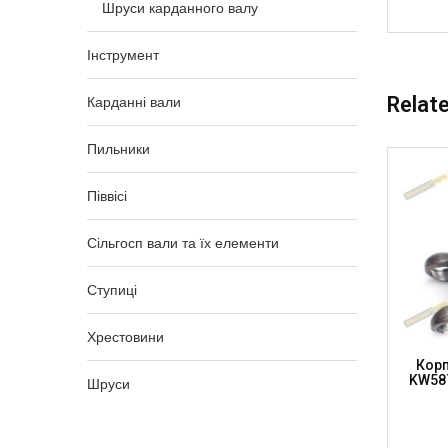
Шруси карданного валу
Інструмент
Relat
Карданні вали
Пильники
Піввісі
Сільгосп вали та їх елементи
Ступиці
Хрестовини
87мм,
Корпус К/в 30.2 X 106.3 L=155мм +
Корп
ESHAFT
27мм, KW1410155W (DRIVESHAFT
KW587
Шруси
PARTS)