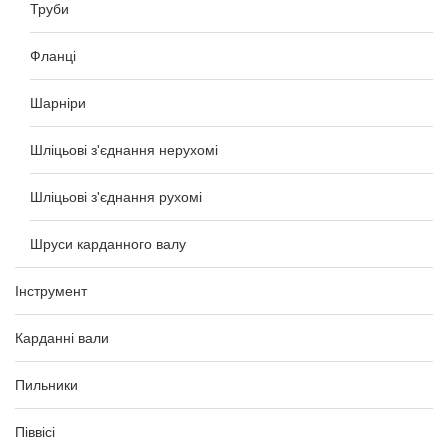
Труби
Фланці
Шарніри
Шліцьові з'єднання нерухомі
Шліцьові з'єднання рухомі
Шруси карданного валу
Інструмент
Карданні вали
Пильники
Піввісі