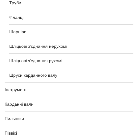
Труби
Фланці
Шарніри
Шліцьові з'єднання нерухомі
Шліцьові з'єднання рухомі
Шруси карданного валу
Інструмент
Карданні вали
Пильники
Піввісі