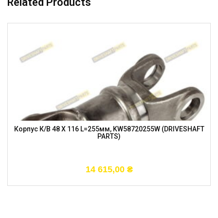
Related Products
Корпус К/в 48 X 116 L=255мм, KW58720255W (DRIVESHAFT
PARTS)
14 615,00
₴