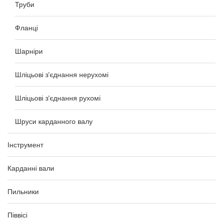
Труби
Фланці
Шарніри
Шліцьові з'єднання нерухомі
Шліцьові з'єднання рухомі
Шруси карданного валу
Інструмент
Карданні вали
Пильники
Піввісі