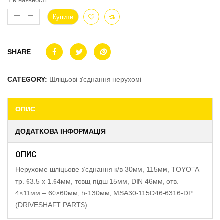
1 в наявності
Купити
SHARE
CATEGORY:
Шліцьові з'єднання нерухомі
ОПИС
ДОДАТКОВА ІНФОРМАЦІЯ
ОПИС
Нерухоме шліцьове з’єднання к/в 30мм, 115мм, TOYOTA
тр. 63.5 x 1.64мм, товщ підш 15мм, DIN 46мм, отв.
4×11мм – 60×60мм, h-130мм, MSA30-115D46-6316-DP
(DRIVESHAFT PARTS)