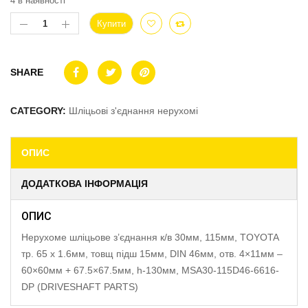
4 в наявності
Купити
SHARE
CATEGORY:
Шліцьові з'єднання нерухомі
ОПИС
ДОДАТКОВА ІНФОРМАЦІЯ
ОПИС
Нерухоме шліцьове з’єднання к/в 30мм, 115мм, TOYOTA
тр. 65 x 1.6мм, товщ підш 15мм, DIN 46мм, отв. 4×11мм –
60×60мм + 67.5×67.5мм, h-130мм, MSA30-115D46-6616-
DP (DRIVESHAFT PARTS)