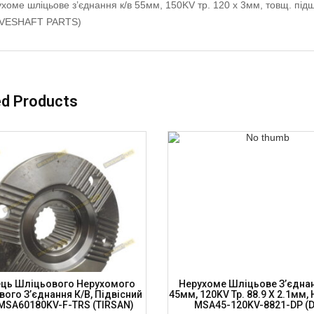
хоме шліцьове з’єднання к/в 55мм, 150KV тр. 120 x 3мм, товщ. п
IVESHAFT PARTS)
ed Products
ць Шліцьового Нерухомого
Нерухоме Шліцьове З’єднан
ого З’єднання К/в, Підвісний
45мм, 120KV Тр. 88.9 X 2.1мм,
 MSA60180KV-F-TRS (TIRSAN)
MSA45-120KV-8821-DP (