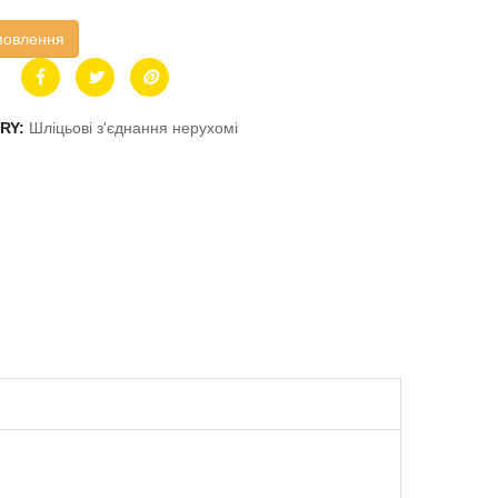
мовлення
RY:
Шліцьові з'єднання нерухомі