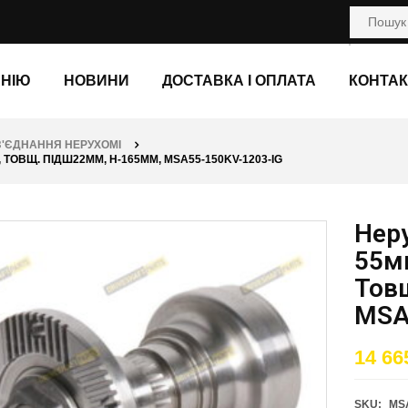
АНІЮ
НОВИНИ
ДОСТАВКА І ОПЛАТА
КОНТАК
З'ЄДНАННЯ НЕРУХОМІ
 ТОВЩ. ПІДШ22ММ, H-165ММ, MSA55-150KV-1203-IG
Неру
55м
Тов
MSA
14 66
SKU:
MSA