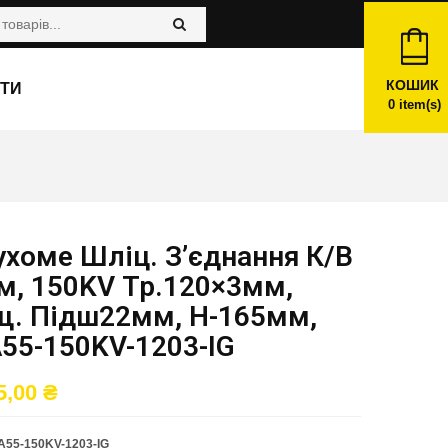
КОШИК
ТИ
0
item(s)
хоме Шліц. З’єднання К/в
м, 150KV Тр.120×3мм,
щ. Підш22мм, H-165мм,
55-150KV-1203-IG
5,00
₴
55-150KV-1203-IG