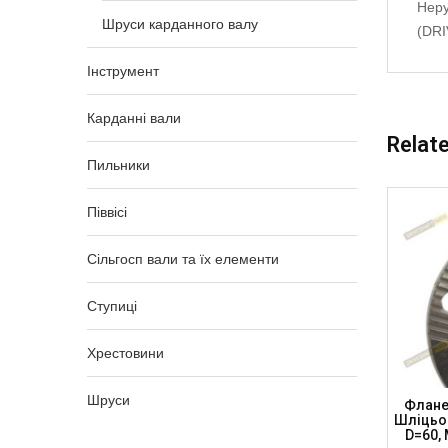
Неру
Шруси карданного валу
(DR
Інструмент
Карданні вали
Relat
Пильники
Піввісі
Сільгосп вали та їх елементи
Ступиці
Хрестовини
Шруси
ня К/в
Нерухоме Шліцьове З’єднання К/в
Флане
р.підш.
30мм, 23.8×61.3 Тр.50.8×2.4мм, H-
Шліцьов
-602-DP
119.8мм, MSA30-2361-5024-CM (DSP)
D=60,