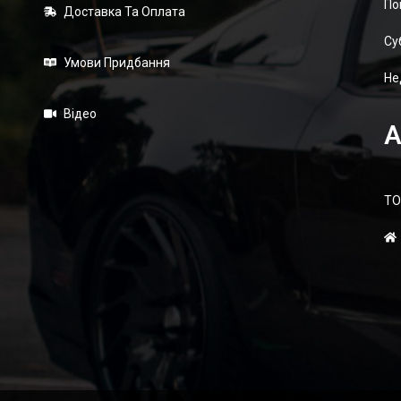
По
Доставка Та Оплата
Суб
Умови Придбання
Не
Відео
А
ТО