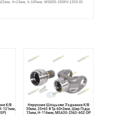
ідш22мм, 4×13мм, h-165мм, MSA55-150KV-1203-IG
ня К/в
Нерухоме Шліцьове З’єднання К/в
Нерух
 H-121мм,
30мм, 25×63.8 Тр.60×2мм, Шир.підш.
30мм,
DSP)
13мм, H-116мм, MSA30-2563-602-DP
119.8м