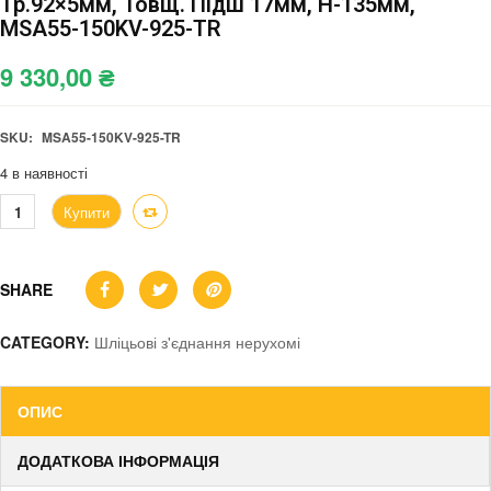
Тр.92×5мм, Товщ. Підш 17мм, H-135мм,
MSA55-150KV-925-TR
9 330,00
₴
SKU:
MSA55-150KV-925-TR
4 в наявності
Купити
SHARE
CATEGORY:
Шліцьові з'єднання нерухомі
ОПИС
ДОДАТКОВА ІНФОРМАЦІЯ