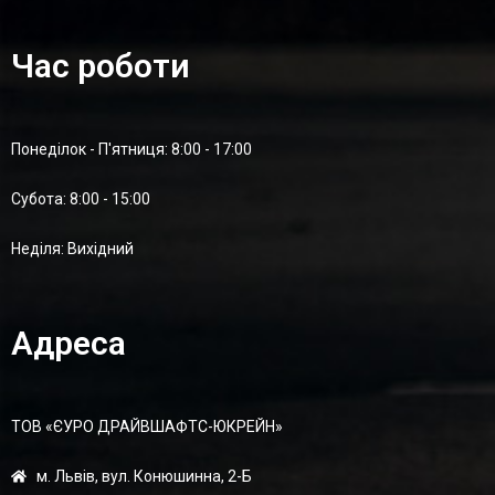
Час роботи
Понеділок - П'ятниця: 8:00 - 17:00
Суботa: 8:00 - 15:00
Нерухоме Шліцьове З’єднання К/в 30мм, 25×63.8 Тр.60×2мм,
Шир.підш. 13мм, H-116мм, MSA30-2563-602-DP
Неділя: Вихідний
3 060,00
₴
Адреса
ТОВ «ЄУРО ДРАЙВШАФТC-ЮКРЕЙН»
м. Львів, вул. Конюшинна, 2-Б