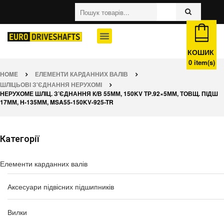
КОШИК
0
item(s)
HOME
ЕЛЕМЕНТИ КАРДАННИХ ВАЛІВ
ШЛІЦЬОВІ З'ЄДНАННЯ НЕРУХОМІ
НЕРУХОМЕ ШЛІЦ. З’ЄДНАННЯ К/В 55ММ, 150KV ТР.92×5ММ, ТОВЩ. ПІДШ
17ММ, H-135ММ, MSA55-150KV-925-TR
Категорії
Елементи карданних валів
Аксесуари підвісних підшипників
Вилки