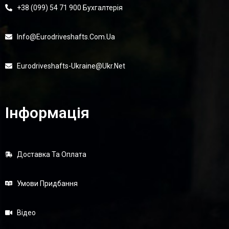
8 000,00
₴
+38 (099) 54 71 900 Бухгалтерія
Info@eurodriveshafts.com.ua
Eurodriveshafts-Ukraine@ukr.net
Інформація
Вилка Шліцьового Нерухомого Шліцьового З’єднання К/в,
Доставка Та Оплата
Підвісний D=30, MSA30-2781-Y-TR (TIRSAN)
Умови Придбання
1 750,00
₴
Відео