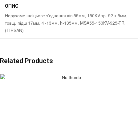
ОПИС
Нерухоме шліцьове з’єднання к/в 55мм, 150KV тр. 92 x 5мм,
товщ. підш 17мм, 4×13мм, h-135мм, MSA55-150KV-925-TR
(TIRSAN)
Related Products