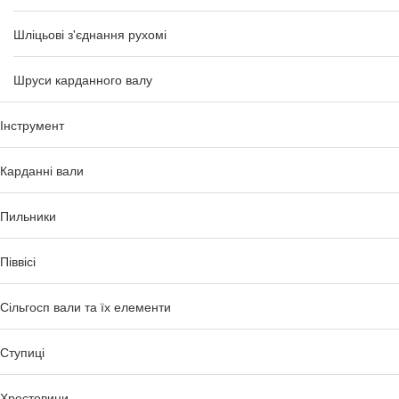
Шліцьові з'єднання рухомі
Шруси карданного валу
Інструмент
Карданні вали
Пильники
Піввісі
Сільгосп вали та їх елементи
Ступиці
Хрестовини