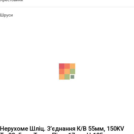
Шруси
Нерухоме Шліц. З’єднання К/в 55мм, 150KV