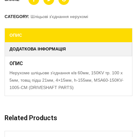
CATEGORY:
Шліцьові з'єднання нерухомі
ОПИС
ДОДАТКОВА ІНФОРМАЦІЯ
ОПИС
Нерухоме шліцьове з’єднання к/в 60мм, 150KV тр. 100 x
5мм, товщ підш 21мм, 4×15мм, h-155мм, MSA60-150KV-
1005-CM (DRIVESHAFT PARTS)
Related Products