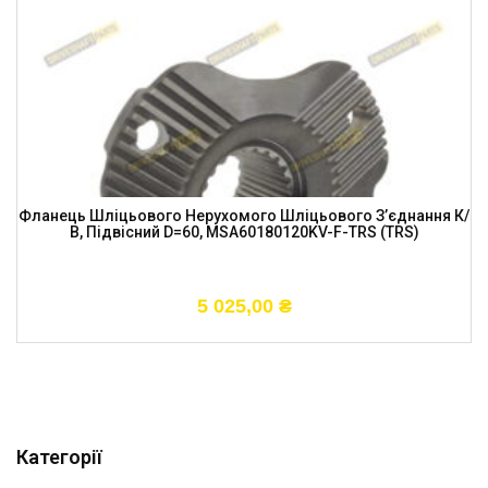
Фланець Шліцьового Нерухомого Шліцьового З’єднання К/
В, Підвісний D=60, MSA60180120KV-F-TRS (TRS)
5 025,00
₴
Категорії