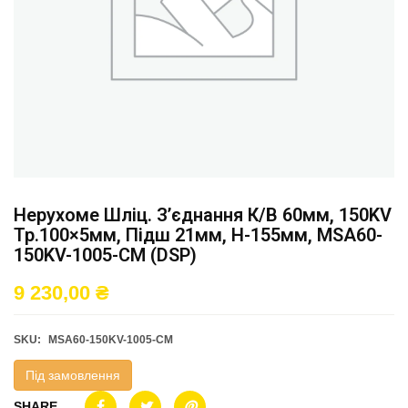
Нерухоме Шліц. З’єднання К/в 60мм, 150KV
Тр.100×5мм, Підш 21мм, H-155мм, MSA60-
150KV-1005-CM (DSP)
9 230,00
₴
SKU:
MSA60-150KV-1005-CM
Під замовлення
SHARE