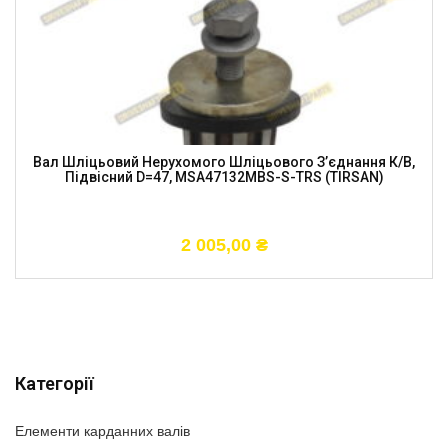
Вал Шліцьовий Нерухомого Шліцьового З’єднання К/в,
Підвісний D=47, MSA47132MBS-S-TRS (TIRSAN)
2 005,00
₴
Категорії
Елементи карданних валів