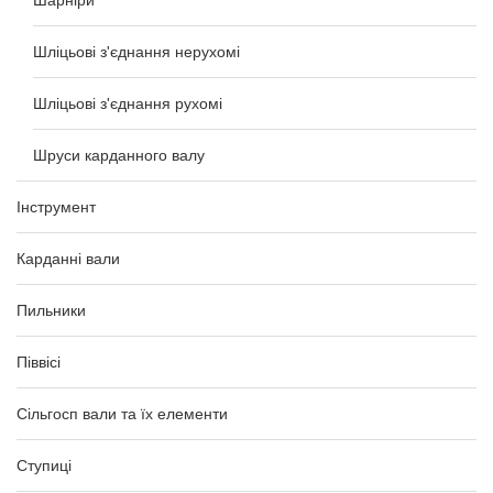
Шарніри
Шліцьові з'єднання нерухомі
Шліцьові з'єднання рухомі
Шруси карданного валу
Інструмент
Карданні вали
Пильники
Піввісі
Сільгосп вали та їх елементи
Ступиці