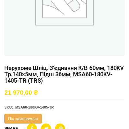
Нерухоме Шліц. З’єднання К/в 60мм, 180KV
Тр.140×5мм, Підш 36мм, MSA60-180KV-
1405-TR (TRS)
21 970,00
₴
SKU:
MSA60-180KV-1405-TR
Під замовлення
SHARE