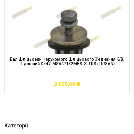
Вал Шліцьовий Нерухомого Шліцьового З’єднання К/в,
Підвісний D=47, MSA47132MBS-S-TRS (TIRSAN)
2 005,00
₴
Категорії