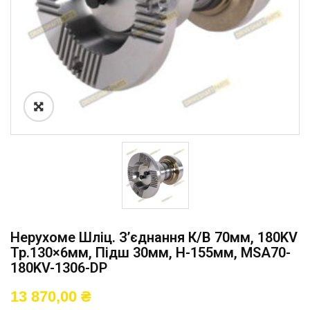
Нерухоме Шліц. З’єднання К/в 70мм, 180KV
Тр.130×6мм, Підш 30мм, H-155мм, MSA70-
180KV-1306-DP
13 870,00
₴