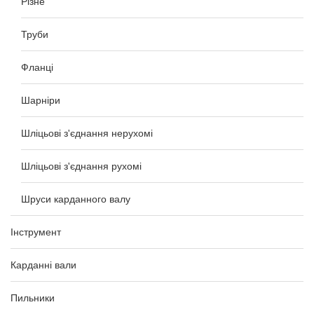
Різне
Труби
Фланці
Шарніри
Шліцьові з'єднання нерухомі
Шліцьові з'єднання рухомі
Шруси карданного валу
Інструмент
Карданні вали
Пильники