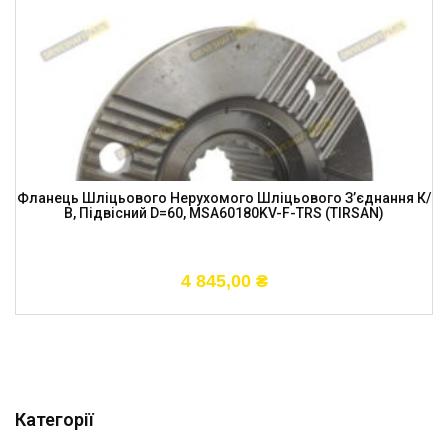
Фланець Шліцьового Нерухомого Шліцьового З’єднання К/
В, Підвісний D=60, MSA60180KV-F-TRS (TIRSAN)
4 845,00
₴
Категорії