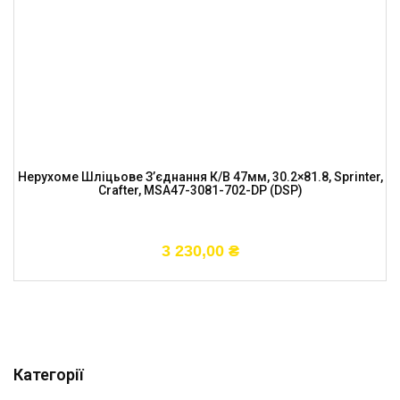
Нерухоме Шліцьове З’єднання К/в 47мм, 30.2×81.8, Sprinter,
Crafter, MSA47-3081-702-DP (DSP)
3 230,00
₴
Категорії