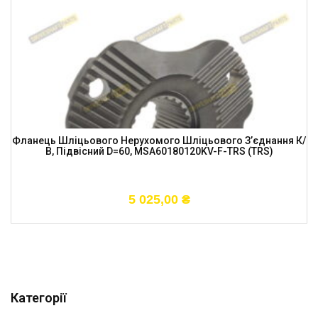
Фланець Шліцьового Нерухомого Шліцьового З’єднання К/
В, Підвісний D=60, MSA60180120KV-F-TRS (TRS)
5 025,00
₴
Категорії