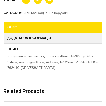
CATEGORY:
Шліцьові з'єднання нерухомі
ОПИС
ДОДАТКОВА ІНФОРМАЦІЯ
ОПИС
Нерухоме шліцьове з’єднання к/в 45мм, 150KV тр. 76 x
2.4мм, товщ підш 13мм, 4×12мм, h-125мм, MSA45-150KV-
7624-IG (DRIVESHAFT PARTS)
Related Products