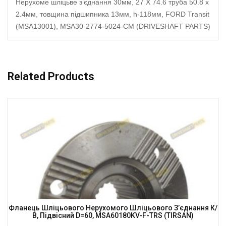
Нерухоме шліцьве з’єднання 30мм, 27 X 74.6 труба 50.8 x
2.4мм, товщина підшипника 13мм, h-118мм, FORD Transit
(MSA13001), MSA30-2774-5024-CM (DRIVESHAFT PARTS)
Related Products
Фланець Шліцьового Нерухомого Шліцьового З’єднання К/
В, Підвісний D=60, MSA60180KV-F-TRS (TIRSAN)