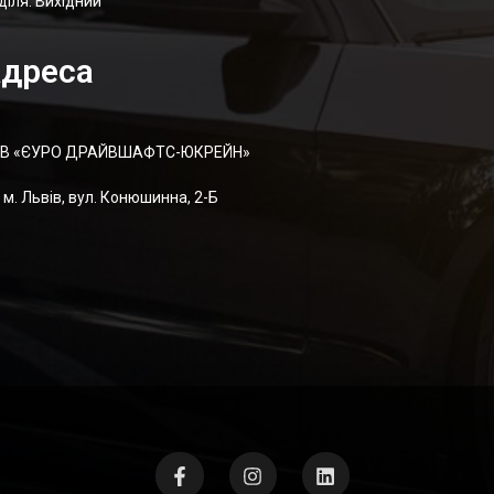
діля: Вихідний
дреса
В «ЄУРО ДРАЙВШАФТC-ЮКРЕЙН»
м. Львів, вул. Конюшинна, 2-Б