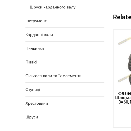
Шруси карданного валу
Relat
Інструмент
Карданні вали
Пильники
Піввісі
Сільгосп вали та їх елементи
Ступиці
ого
Нерухоме Шліцьове З’єднання К/в
Флане
двісний
30мм, 27 X 81.8 Тр. 50.8 X 1.6мм, H-
Шліцьов
IRSAN)
113мм, MSA30-2781-5016-TR (TRS)
D=60,
Хрестовини
Шруси
3 265,00
₴