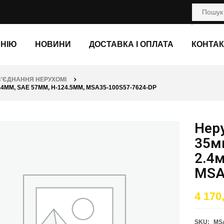
АНІЮ
НОВИНИ
ДОСТАВКА І ОПЛАТА
КОНТАК
З'ЄДНАННЯ НЕРУХОМІ
4ММ, SAE 57ММ, H-124.5ММ, MSA35-100S57-7624-DP
Нер
35мм
2.4
MSA
4 170
SKU:
MS