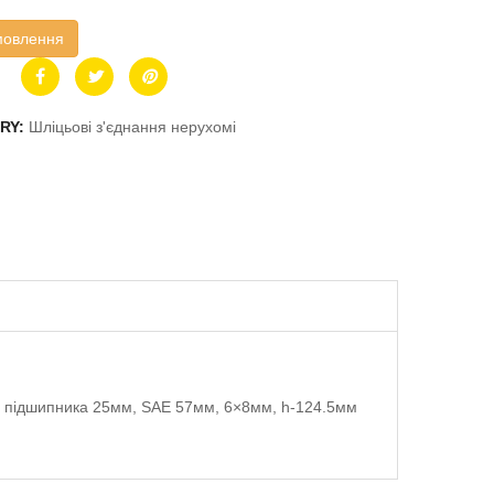
мовлення
RY:
Шліцьові з'єднання нерухомі
а підшипника 25мм, SAE 57мм, 6×8мм, h-124.5мм