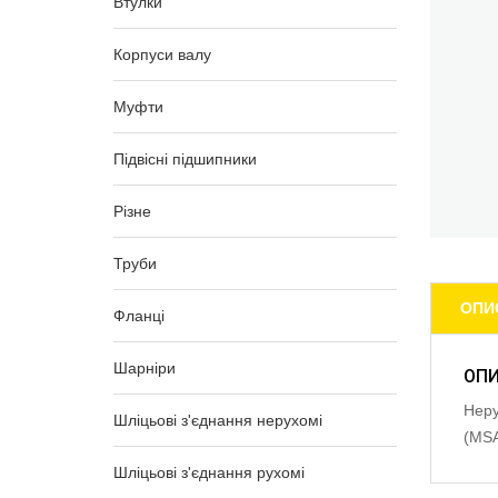
Втулки
Корпуси валу
Муфти
Підвісні підшипники
Різне
Труби
ОПИ
Фланці
Шарніри
ОП
Неру
Шліцьові з'єднання нерухомі
(MS
Шліцьові з'єднання рухомі