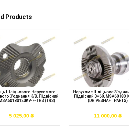
ed Products
ць Шліцьового Нерухомого
Нерухоме Шліцьове З’єднан
ого З’єднання К/в, Підвісний
Підвісний D=60, MSA601801
 MSA60180120KV-F-TRS (TRS)
(DRIVESHAFT PARTS)
5 025,00
₴
11 000,00
₴