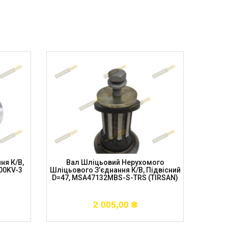
ня К/в,
Вал Шліцьовий Нерухомого
Нерух
00KV-3
Шліцьового З’єднання К/в, Підвісний
30мм, 
D=47, MSA47132MBS-S-TRS (TIRSAN)
113мм
2 005,00
₴