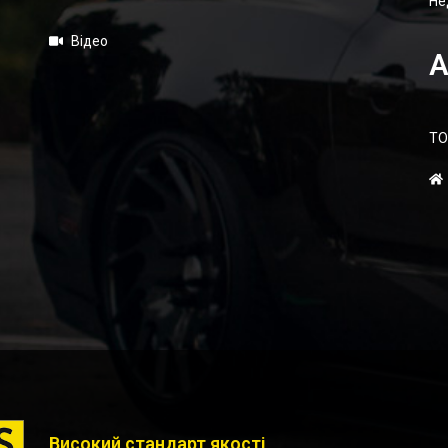
Не
Відео
А
ТО
Високий стандарт якості