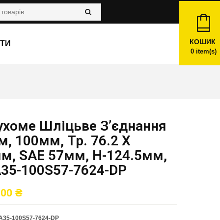
КОШИК
ТИ
0
item(s)
ухоме Шліцьве З’єднання
, 100мм, Тр. 76.2 X
мм, SAE 57мм, H-124.5мм,
35-100S57-7624-DP
,00
₴
A35-100S57-7624-DP