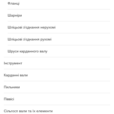
Фланці
Шарніри
Шліцьові з'єднання нерухомі
Шліцьові з'єднання рухомі
Шруси карданного валу
Інструмент
Карданні вали
Пильники
Піввісі
Сільгосп вали та їх елементи