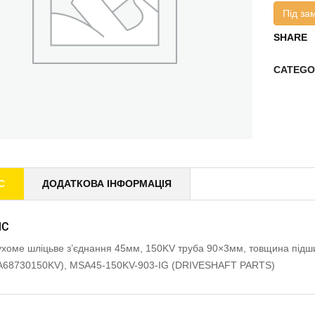
Під за
SHARE
CATEGO
С
ДОДАТКОВА ІНФОРМАЦІЯ
ИС
хоме шліцьве з’єднання 45мм, 150KV труба 90×3мм, товщина під
A68730150KV), MSA45-150KV-903-IG (DRIVESHAFT PARTS)