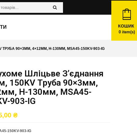
КОШИК
ТИ
0
item(s)
ТРУБА 90×3ММ, 4×12ММ, H-130ММ, MSA45-150KV-903-IG
ухоме Шліцьве З’єднання
м, 150KV Труба 90×3мм,
2мм, H-130мм, MSA45-
V-903-IG
5,00
₴
45-150KV-903-IG