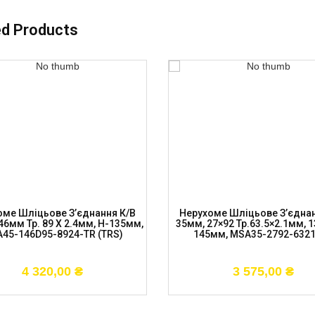
ed Products
оме Шліцьове З’єднання К/в
Нерухоме Шліцьове З’єднан
46мм Тр. 89 X 2.4мм, H-135мм,
35мм, 27×92 Тр.63.5×2.1мм, 
45-146D95-8924-TR (TRS)
145мм, MSA35-2792-632
4 320,00
₴
3 575,00
₴