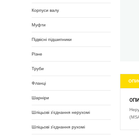
Корпуси валу
Муфти
Підвісні підшипники
Різне
Труби
ОПИ
Фланці
Шарніри
ОП
Неру
Шліцьові з'єднання нерухомі
(MS
Шліцьові з'єднання рухомі