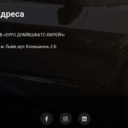
дреса
В «ЄУРО ДРАЙВШАФТC-ЮКРЕЙН»
м. Львів, вул. Конюшинна, 2-Б