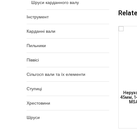
Шруси карданного валу
Relat
Інструмент
Карданні вали
Пильники
Піввісі
Сільгосп вали та їх елементи
Ступиці
ня К/в
Нерухоме Шліцьове З’єднання К/в
Нерух
6мм, H-
30мм, 25×63.8 Тр.60×2мм, Шир.підш.
45мм, 1
 (TRS)
13мм, H-116мм, MSA30-2563-602-DP
MSA
Хрестовини
Шруси
3 060,00
₴