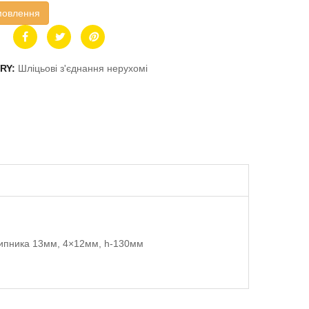
мовлення
RY:
Шліцьові з'єднання нерухомі
шипника 13мм, 4×12мм, h-130мм