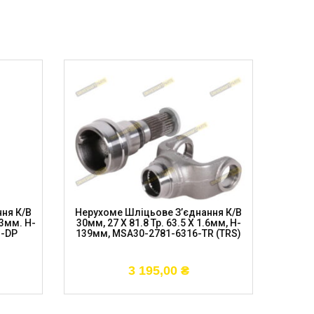
ня К/в
Нерухоме Шліцьове З’єднання К/в
Нерух
13мм. H-
30мм, 27 X 81.8 Тр. 63.5 X 1.6мм, H-
30мм, 
1-DP
139мм, MSA30-2781-6316-TR (TRS)
13мм, 
3 195,00
₴