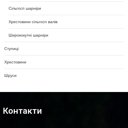
Сільгосп шарніри
Хрестовини сільгосп валів
Ширококутні шарніри
Ступиці
Хрестовини
Шруси
Контакти