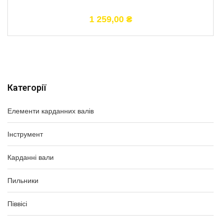
1 259,00
₴
Категорії
Елементи карданних валів
Інструмент
Карданні вали
Пильники
Піввісі