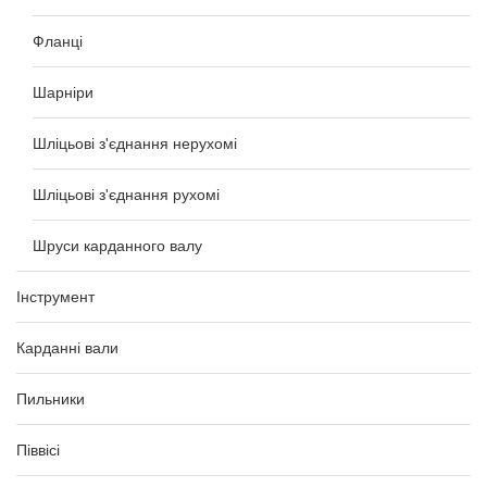
Фланці
Шарніри
Шліцьові з'єднання нерухомі
Шліцьові з'єднання рухомі
Шруси карданного валу
Інструмент
Карданні вали
Пильники
Піввісі