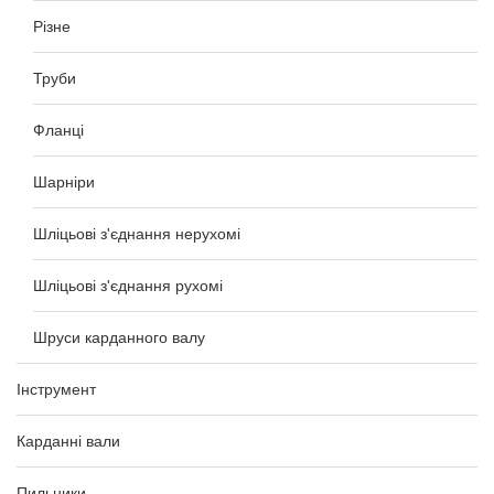
Різне
Труби
Фланці
Шарніри
Шліцьові з'єднання нерухомі
Шліцьові з'єднання рухомі
Шруси карданного валу
Інструмент
Карданні вали
Пильники