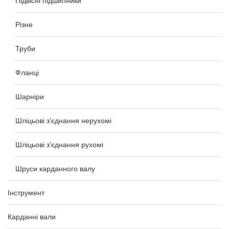
Підвісні підшипники
Різне
Труби
Фланці
Шарніри
Шліцьові з'єднання нерухомі
Шліцьові з'єднання рухомі
Шруси карданного валу
Інструмент
Карданні вали