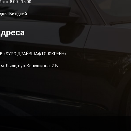
отa: 8:00 - 15:00
діля: Вихідний
дреса
В «ЄУРО ДРАЙВШАФТC-ЮКРЕЙН»
м. Львів, вул. Конюшинна, 2-Б