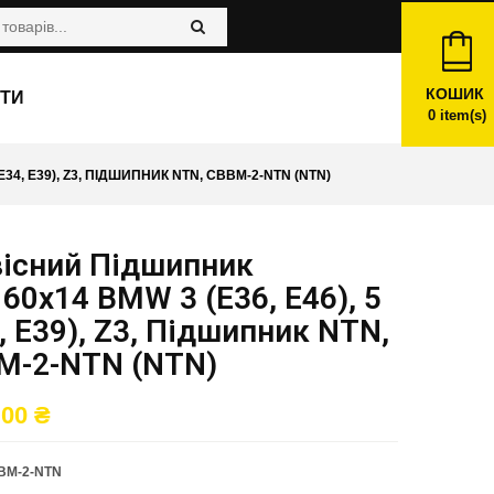
КОШИК
ТИ
0
item(s)
E34, E39), Z3, ПІДШИПНИК NTN, CBBM-2-NTN (NTN)
вісний Підшипник
60x14 BMW 3 (E36, E46), 5
, E39), Z3, Підшипник NTN,
M-2-NTN (NTN)
,00
₴
BM-2-NTN