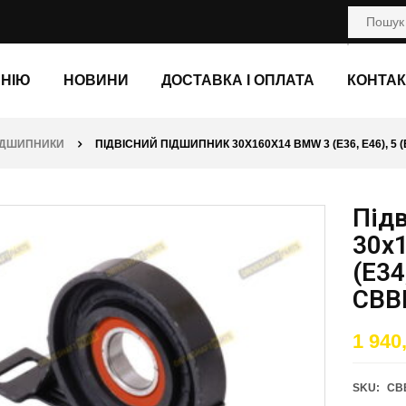
АНІЮ
НОВИНИ
ДОСТАВКА І ОПЛАТА
КОНТАК
ПІДШИПНИКИ
ПІДВІСНИЙ ПІДШИПНИК 30X160X14 BMW 3 (E36, E46), 5 (
Під
30x1
(E34
CBB
1 940
SKU:
CB