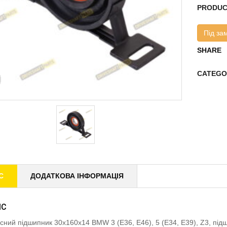
PRODUC
Під за
SHARE
CATEGO
С
ДОДАТКОВА ІНФОРМАЦІЯ
ИС
існий підшипник 30x160x14 BMW 3 (E36, E46), 5 (E34, E39), Z3, п