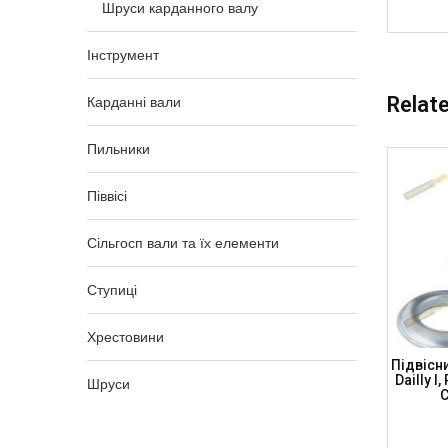
Шруси карданного валу
Інструмент
Relat
Карданні вали
Пильники
Піввісі
Сільгосп вали та їх елементи
Ступиці
Хрестовини
пника
Підвісний Підшипник 30x75x20 VW VW
Підвісн
, FORD +
Touareg, PORSCHE Cayenne, Підшипник
Dailly I
Шруси
(DSP)
NTN, CB302075-NTN (NTN)
C