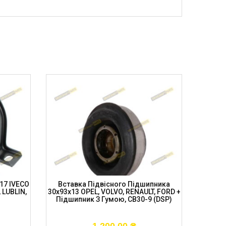
17 IVECO
Вставка Підвісного Підшипника
Підвіс
, LUBLIN,
30x93x13 OPEL, VOLVO, RENAULT, FORD +
Touareg
Підшипник З Гумою, CB30-9 (DSP)
N