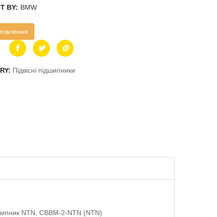
T BY:
BMW
мовлення
RY:
Підвісні підшипники
ідшипник NTN, CBBM-2-NTN (NTN)