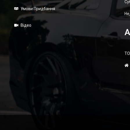
Суб
Умови Придбання
Не
Відео
А
ТО