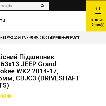
КОШИК
ТИ
0
item(s)
EE WK2 2014-17, H=55ММ, CBJC3 (DRIVESHAFT PARTS)
вісний Підшипник
163x13 JEEP Grand
okee WK2 2014-17,
5мм, CBJC3 (DRIVESHAFT
TS)
,00
₴