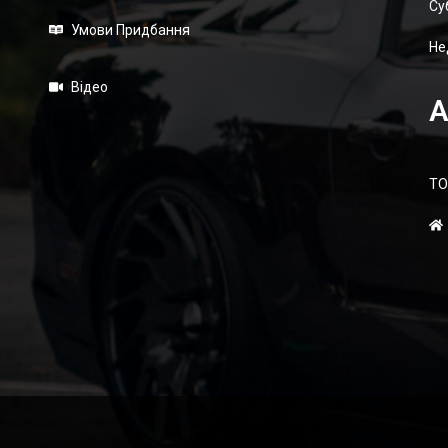
Суб
Умови Придбання
Не
Відео
А
ТО