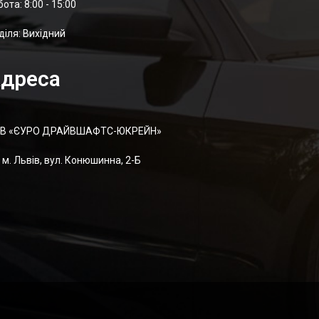
отa: 8:00 - 15:00
діля: Вихідний
дреса
В «ЄУРО ДРАЙВШАФТC-ЮКРЕЙН»
м. Львів, вул. Конюшинна, 2-Б