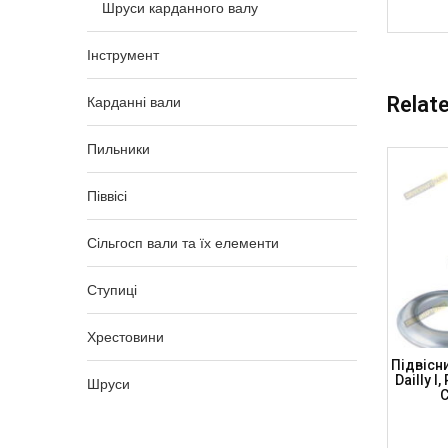
Шруси карданного валу
Інструмент
Relat
Карданні вали
Пильники
Піввісі
Сільгосп вали та їх елементи
Ступиці
Хрестовини
пника
Підвісний Підшипник 100×193.5×13
Підвісн
шипник З
MAN L2000, IVECO, CB100131935
Dailly I
Шруси
PARTS)
(DRIVESHAFT PARTS)
C