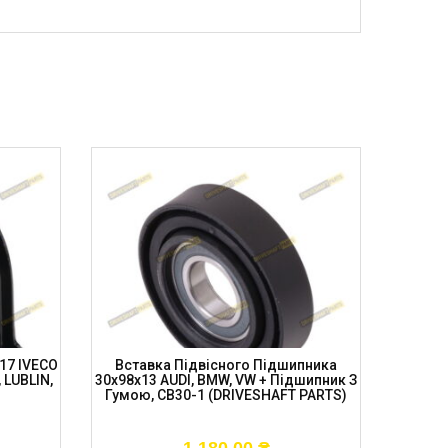
17 IVECO
Вставка Підвісного Підшипника
Підві
, LUBLIN,
30x98x13 AUDI, BMW, VW + Підшипник З
MAN
Гумою, CB30-1 (DRIVESHAFT PARTS)