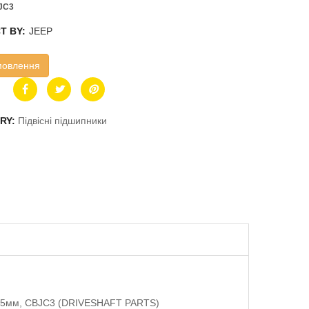
JC3
T BY:
JEEP
мовлення
RY:
Підвісні підшипники
=55мм, CBJC3 (DRIVESHAFT PARTS)