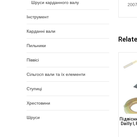
Шруси карданного валу
2007
Інструмент
Карданні вали
Relat
Пильники
Піввісі
Сільгосп вали та їх елементи
Ступиці
Хрестовини
Шруси
пника
Вставка Підвісного Підшипника
Підвісн
T, FORD,
30x90x13 MERCEDES Vito W447 -2014 +
Dailly I
TS)
Підшипник З Гумою, CB30-4 (DSP)