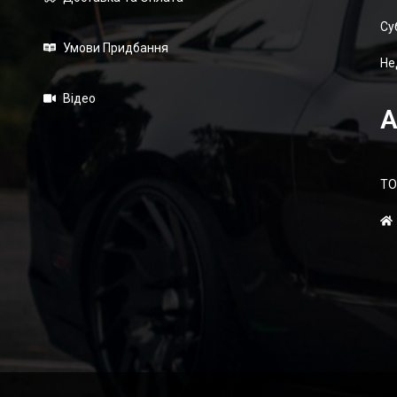
Суб
Умови Придбання
Не
Відео
А
ТО