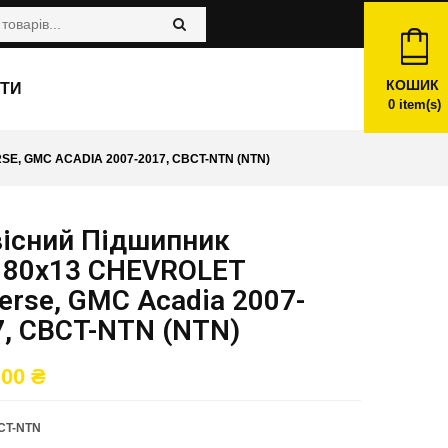
КОШИК
ТИ
0
item(s)
, GMC ACADIA 2007-2017, CBCT-NTN (NTN)
вісний Підшипник
180x13 CHEVROLET
erse, GMC Acadia 2007-
7, CBCT-NTN (NTN)
,00
₴
CT-NTN