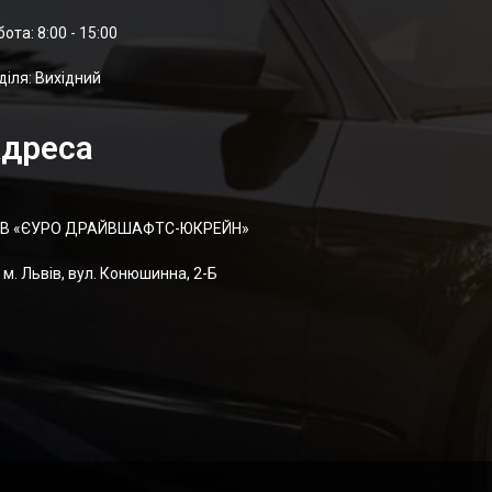
отa: 8:00 - 15:00
діля: Вихідний
дреса
В «ЄУРО ДРАЙВШАФТC-ЮКРЕЙН»
м. Львів, вул. Конюшинна, 2-Б