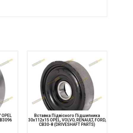
7 OPEL
Вставка Підвісного Підшипника
Вста
CB3096
30x112x15 OPEL, VOLVO, RENAULT, FORD,
30x90x
CB30-8 (DRIVESHAFT PARTS)
Підш