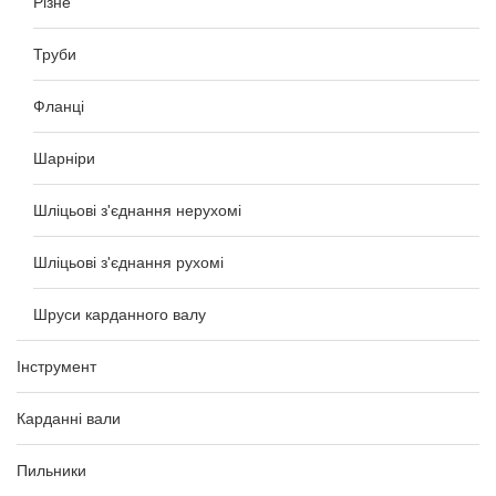
Різне
Труби
Фланці
Шарніри
Шліцьові з'єднання нерухомі
Шліцьові з'єднання рухомі
Шруси карданного валу
Інструмент
Карданні вали
Пильники