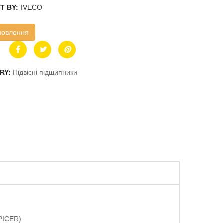
T BY:
IVECO
мовлення
RY:
Підвісні підшипники
PICER)