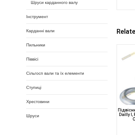
Шруси карданного валу
Інструмент
Relat
Карданні вали
Пильники
Піввісі
Сільгосп вали та їх елементи
Ступиці
Хрестовини
 OPEL
Підвісний Підшипник 30x168x13
Підвісн
CB3096
DODGE RAM, H=59мм, CB3013168 (DSP)
Dailly I
Шруси
C