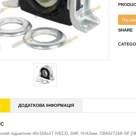
PRODUC
Під за
SHARE
CATEGO
С
ДОДАТКОВА ІНФОРМАЦІЯ
ИС
існий підшипник 40x168x27 IVECO, DAF, H=62мм, CB4027168-SP (S