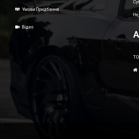
Суб
Умови Придбання
Не
Відео
А
ТО