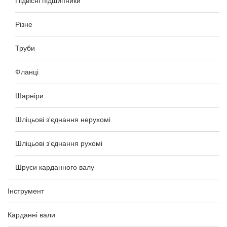
Підвісні підшипники
Різне
Труби
Фланці
Шарніри
Шліцьові з'єднання нерухомі
Шліцьові з'єднання рухомі
Шруси карданного валу
Інструмент
Карданні вали