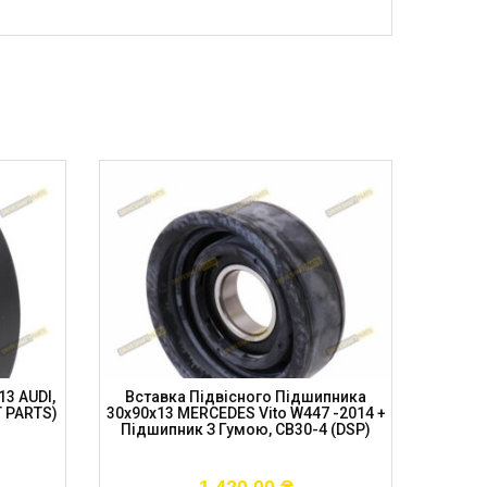
3 AUDI,
Вставка Підвісного Підшипника
Підвіс
T PARTS)
30x90x13 MERCEDES Vito W447 -2014 +
Touare
Підшипник З Гумою, CB30-4 (DSP)