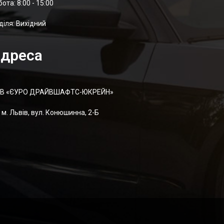
отa: 8:00 - 15:00
діля: Вихідний
дреса
В «ЄУРО ДРАЙВШАФТC-ЮКРЕЙН»
м. Львів, вул. Конюшинна, 2-Б