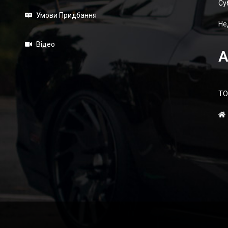
Суб
Умови Придбання
Не
Відео
А
ТО