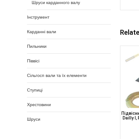
Шруси карданного валу
Інструмент
Relat
Карданні вали
Пильники
Піввісі
Сільгосп вали та їх елементи
Ступиці
Хрестовини
пника
Підвісний Підшипник 30x75x20 VW VW
Підвісн
-2014 +
Touareg, PORSCHE Cayenne, CB302075
Dailly I
Шруси
(DSP)
(DRIVESHAFT PARTS)