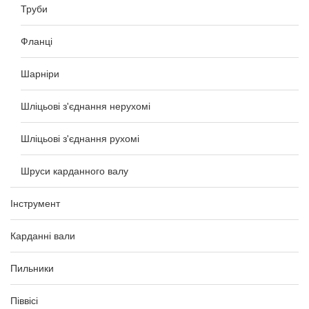
Труби
Фланці
Шарніри
Шліцьові з'єднання нерухомі
Шліцьові з'єднання рухомі
Шруси карданного валу
Інструмент
Карданні вали
Пильники
Піввісі