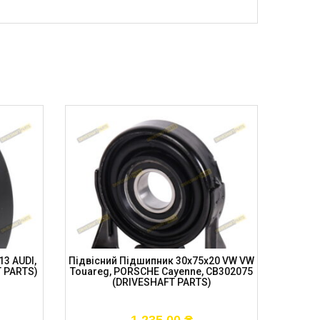
3 AUDI,
Підвісний Підшипник 30x75x20 VW VW
Підв
T PARTS)
Touareg, PORSCHE Cayenne, CB302075
DODGE 
(DRIVESHAFT PARTS)