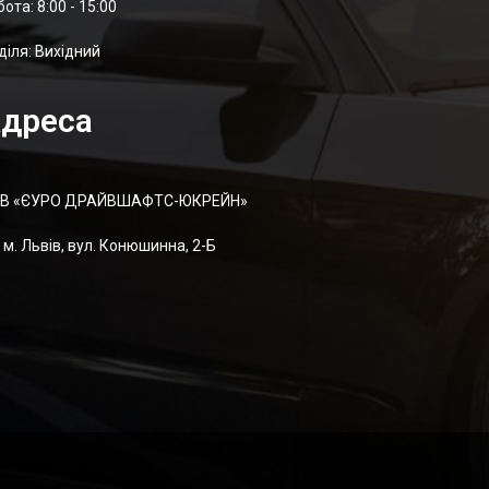
отa: 8:00 - 15:00
діля: Вихідний
дреса
В «ЄУРО ДРАЙВШАФТC-ЮКРЕЙН»
м. Львів, вул. Конюшинна, 2-Б