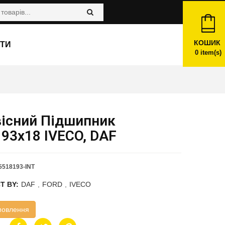
КОШИК
ТИ
0
item(s)
вісний Підшипник
93x18 IVECO, DAF
518193-INT
T BY:
DAF
,
FORD
,
IVECO
мовлення