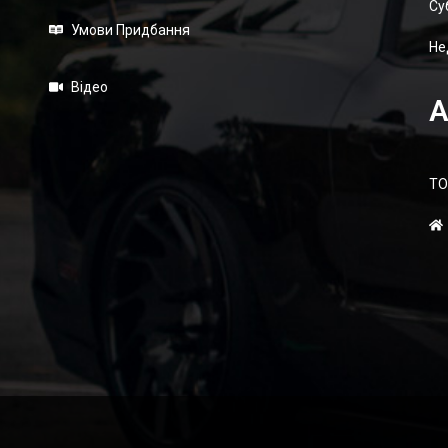
Суб
Умови Придбання
Не
Відео
А
ТО