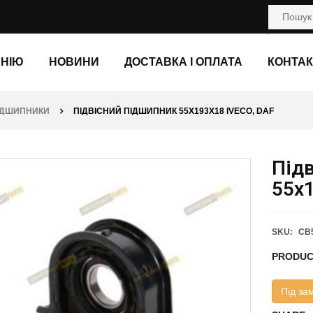
АНІЮ
НОВИНИ
ДОСТАВКА І ОПЛАТА
КОНТАК
ПІДШИПНИКИ
ПІДВІСНИЙ ПІДШИПНИК 55X193X18 IVECO, DAF
Під
55x1
SKU:
CB5
PRODUC
Під за