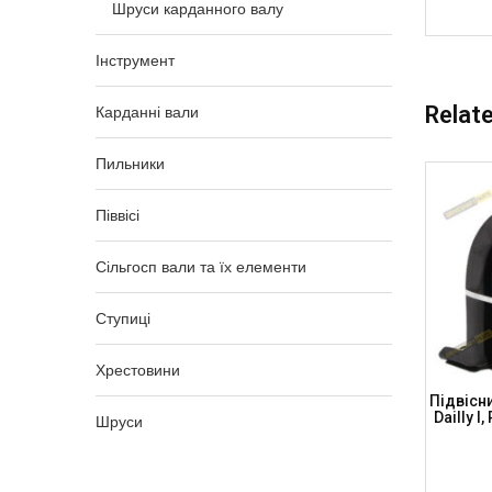
Шруси карданного валу
Інструмент
Relat
Карданні вали
Пильники
Піввісі
Сільгосп вали та їх елементи
Ступиці
Хрестовини
0 VW VW
Підвісний Підшипник 30x168x13
Підвісн
B302075
DODGE RAM, H=59мм, CB3013168 (DSP)
Dailly I
Шруси