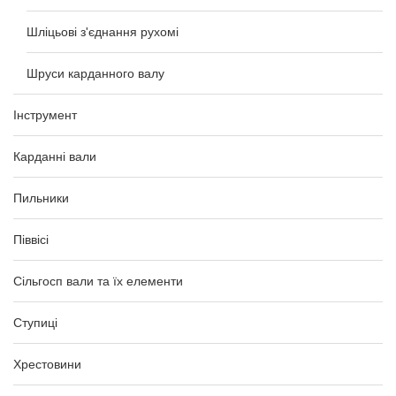
Шліцьові з'єднання рухомі
Шруси карданного валу
Інструмент
Карданні вали
Пильники
Піввісі
Сільгосп вали та їх елементи
Ступиці
Хрестовини