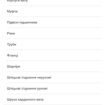
Корпуси валу
Муфти
Підвісні підшипники
Різне
Труби
Фланці
Шарніри
Шліцьові з'єднання нерухомі
Шліцьові з'єднання рухомі
Шруси карданного валу