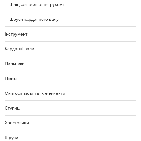
Шліцьові з'єднання рухомі
Шруси карданного валу
Інструмент
Карданні вали
Пильники
Піввісі
Сільгосп вали та їх елементи
Ступиці
Хрестовини
Шруси