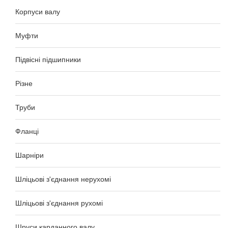
Корпуси валу
Муфти
Підвісні підшипники
Різне
Труби
Фланці
Шарніри
Шліцьові з'єднання нерухомі
Шліцьові з'єднання рухомі
Шруси карданного валу