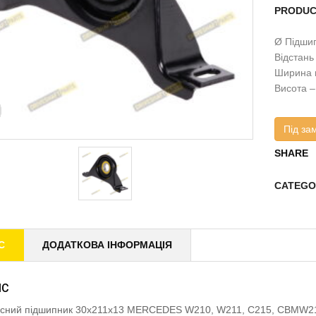
PRODUC
Ø Підшип
Відстань
Ширина 
Висота –
Під за
SHARE
CATEGO
С
ДОДАТКОВА ІНФОРМАЦІЯ
ИС
існий підшипник 30x211x13 MERCEDES W210, W211, C215, CBMW21