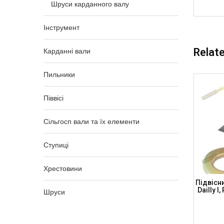
Шруси карданного валу
Інструмент
Relat
Карданні вали
Пильники
Піввісі
Сільгосп вали та їх елементи
Ступиці
Хрестовини
пника
Вставка Підвісного Підшипника
Підвісн
T, FORD,
30x98x13 AUDI, BMW, VW + Підшипник З
Dailly I
Шруси
TS)
Гумою, CB30-1 (DRIVESHAFT PARTS)