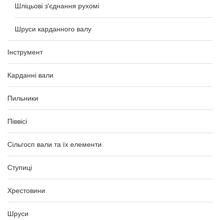
Шліцьові з'єднання рухомі
Шруси карданного валу
Інструмент
Карданні вали
Пильники
Піввісі
Сільгосп вали та їх елементи
Ступиці
Хрестовини
Шруси