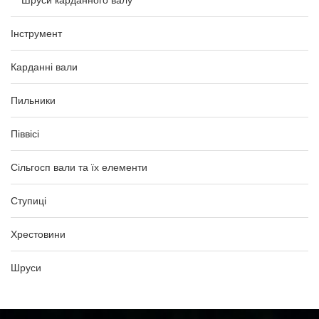
Шруси карданного валу
Інструмент
Карданні вали
Пильники
Піввісі
Сільгосп вали та їх елементи
Ступиці
Хрестовини
Шруси