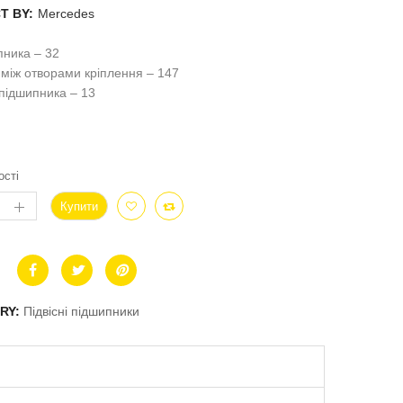
T BY:
Mercedes
ника – 32
 між отворами кріплення – 147
підшипника – 13
ості
Купити
RY:
Підвісні підшипники