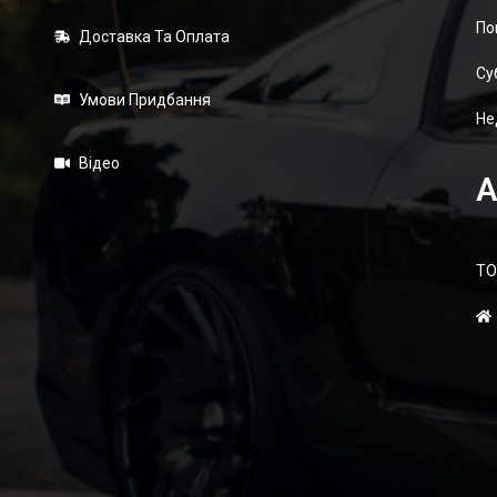
По
Доставка Та Оплата
Суб
Умови Придбання
Не
Відео
А
ТО