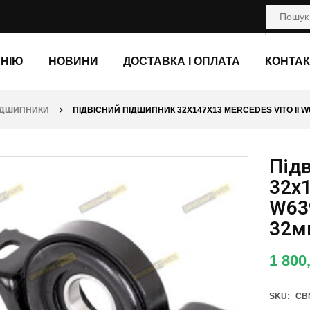
АНІЮ
НОВИНИ
ДОСТАВКА І ОПЛАТА
КОНТАК
ПІДШИПНИКИ
ПІДВІСНИЙ ПІДШИПНИК 32X147X13 MERCEDES VITO II W
Під
32x1
W63
32м
1 800
SKU:
CB