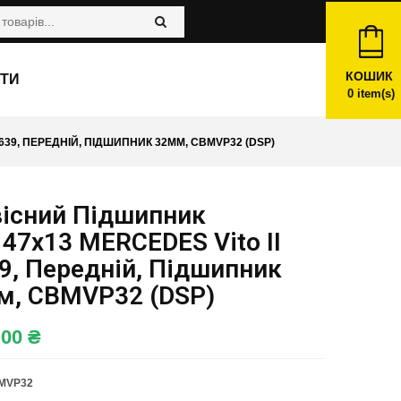
КОШИК
ТИ
0
item(s)
639, ПЕРЕДНІЙ, ПІДШИПНИК 32ММ, CBMVP32 (DSP)
вісний Підшипник
47x13 MERCEDES Vito II
9, Передній, Підшипник
м, CBMVP32 (DSP)
,00
₴
MVP32