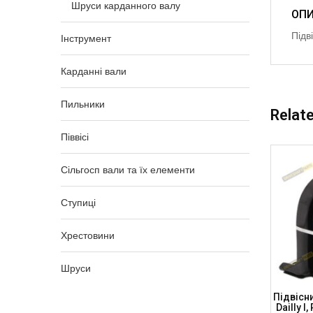
Шруси карданного валу
ОП
Підв
Інструмент
Карданні вали
Пильники
Relat
Піввісі
Сільгосп вали та їх елементи
Ступиці
Хрестовини
Шруси
0 VW VW
Підвісний Підшипник 30x168x13
Підвісн
ідшипник
DODGE RAM, H=59мм, CB3013168 (DSP)
Dailly I