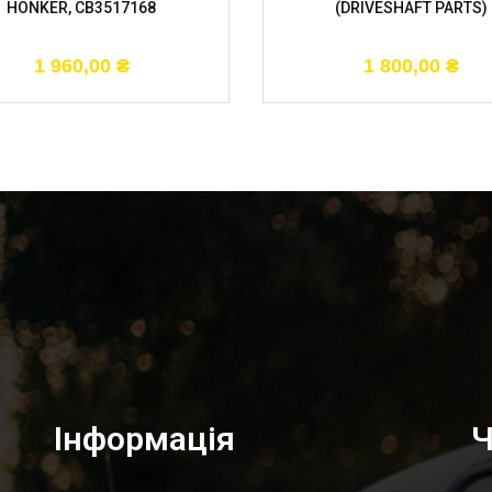
HONKER, CB3517168
(DRIVESHAFT PARTS)
1 960,00
₴
1 800,00
₴
Інформація
Ч