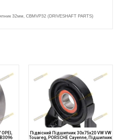
ідшипник 32мм, CBMVP32 (DRIVESHAFT PARTS)
7 OPEL
Підвісний Підшипник 30x75x20 VW VW
Підв
CB3096
Touareg, PORSCHE Cayenne, Підшипник
DODGE 