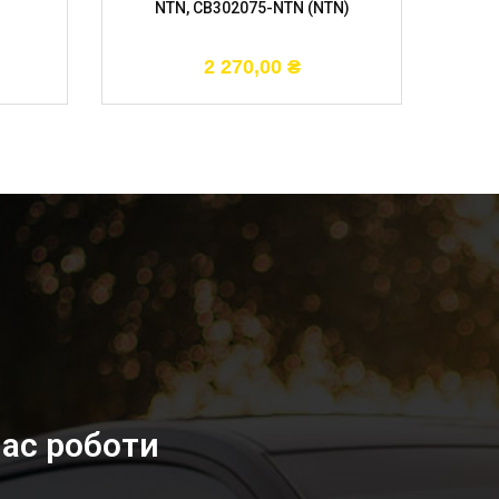
NTN, CB302075-NTN (NTN)
2 270,00
₴
ас роботи