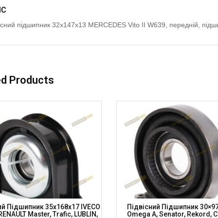
ИС
існий підшипник 32x147x13 MERCEDES Vito II W639, передній, п
ed Products
ий Підшипник 35x168x17 IVECO
Підвісний Підшипник 30×9
, RENAULT Master, Trafic, LUBLIN,
Omega A, Senator, Rekord, 