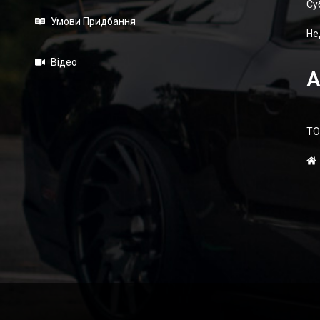
Суб
Умови Придбання
Не
Відео
А
ТО