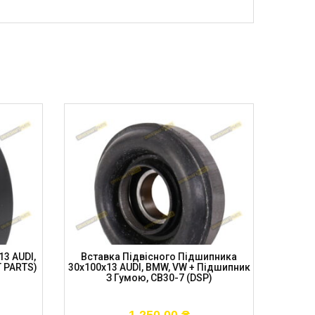
3 AUDI,
Вставка Підвісного Підшипника
Підв
T PARTS)
30x100x13 AUDI, BMW, VW + Підшипник
DODGE 
З Гумою, CB30-7 (DSP)