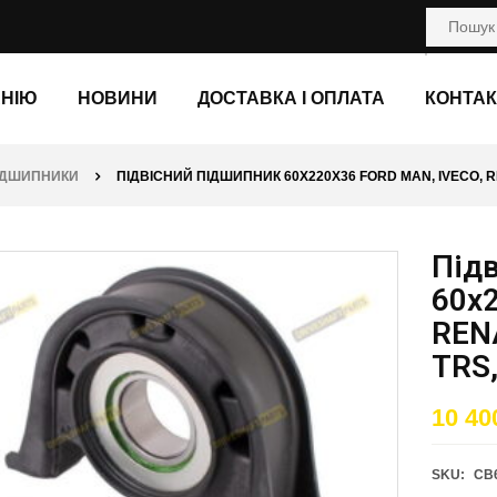
АНІЮ
НОВИНИ
ДОСТАВКА І ОПЛАТА
КОНТАК
ПІДШИПНИКИ
ПІДВІСНИЙ ПІДШИПНИК 60X220X36 FORD MAN, IVECO, 
Під
60x
REN
TRS
10 40
SKU:
CB