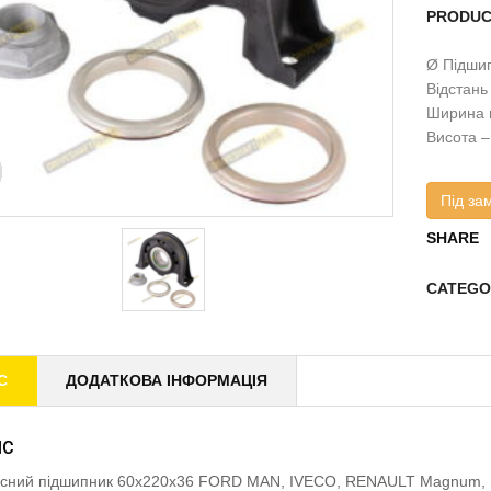
PRODUC
Ø Підшип
Відстань
Ширина 
Висота –
Під за
SHARE
CATEGO
С
ДОДАТКОВА ІНФОРМАЦІЯ
ИС
існий підшипник 60x220x36 FORD MAN, IVECO, RENAULT Magnum, 