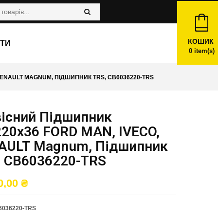
КОШИК
ТИ
0
item(s)
RENAULT MAGNUM, ПІДШИПНИК TRS, CB6036220-TRS
вісний Підшипник
220x36 FORD MAN, IVECO,
AULT Magnum, Підшипник
, CB6036220-TRS
0,00
₴
6036220-TRS