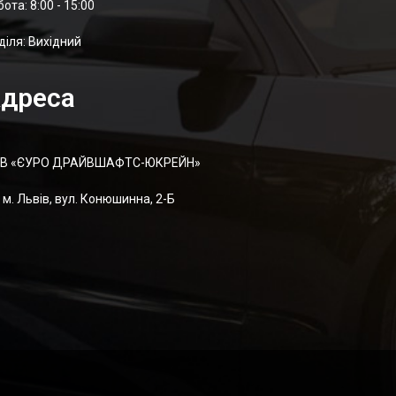
отa: 8:00 - 15:00
діля: Вихідний
дреса
В «ЄУРО ДРАЙВШАФТC-ЮКРЕЙН»
м. Львів, вул. Конюшинна, 2-Б