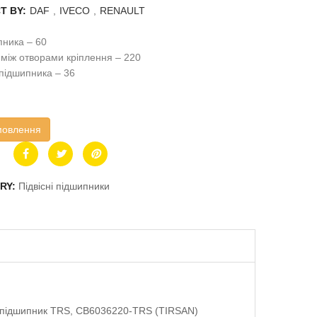
T BY:
DAF
,
IVECO
,
RENAULT
ника – 60
 між отворами кріплення – 220
підшипника – 36
мовлення
RY:
Підвісні підшипники
підшипник TRS, CB6036220-TRS (TIRSAN)