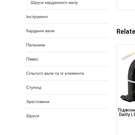
Шруси карданного валу
Інструмент
Relat
Карданні вали
Пильники
Піввісі
Сільгосп вали та їх елементи
Ступиці
Хрестовини
пника
Підвісний Підшипник 30x168x13
Підвісн
дшипник
DODGE RAM, H=59мм, CB3013168 (DSP)
Dailly I
Шруси